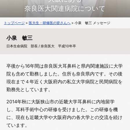
奈良医大関連病院について
トップページ
>
医大生・研修医の皆さんへ
> 小泉 敏三 メッセージ
小泉 敏三
日本生命病院 部長 / 奈良医大 平成10年卒
卒後から16年間は奈良医大耳鼻科と県内関連施設に大学
院も含めて勤務しました。住所も奈良県内です。その後
現在まで４年近く大阪府内の私立大学病院と民間病院を
勤務先としています。
2014年秋に大阪狭山市の近畿大学耳鼻科に内地留学
し、耳科手術中心の研修を受けました。この研修を機
に、現在も近畿大学や大阪府内の各大学との交流を続け
ています。