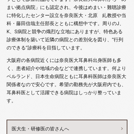
まい拠点病院」にも認定され、今後はめまい・難聴診療
に特化したセンター設立を奈良医大・北原 糺教授や当
科・藤田信哉主任部長とともに構想中です。周りのJ、
K、S病院と競争の熾烈な立地にありますが、特色ある
診療体制を築いて近隣の病院との差別化を図り、“行列
のできる”診療科を目指しています。
大阪府の各病院近くには奈良医大耳鼻科出身医師も多
く、患者紹介や地域の会などで連携しています。何より
ベルランド、日本生命病院ともに耳鼻科医師は奈良医大
関係者なので安心です。希望の勤務先が大阪府内でも、
耳鼻科医として活躍できる病院はしっかり整っていま
す。
医大生・研修医の皆さんへ