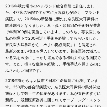
2016年秋に堺市のベルランド総合病院に赴任しまし
た。477床の病院ですが常に入院待ちが続く「ブランド
病院」で、2015年の新築後に新たに奈良医大耳鼻科の
関連施設となりました。耳・鼻・頭頸部の手術数が豊富
で年間300例を実施しています。このうち、専攻医にも
私の指導下で200例近く手術を経験してもらいました。
奈良医大耳鼻科から「めまい拠点病院」にも認定され、
最新のめまい検査も導入しています。着任医師の溢れる
やる気を医療にしっかり還元できる機動力のある病院で
す。また、様々な症例を経験し、手術手技を覚えるのに
ふさわしい病院です。
2018年春からは大阪市の日本生命病院に勤務していま
す。350床の都会型病院で、奈良医大耳鼻科の県外関連
施設として数十年の伝統があります。私が着任後すぐに
新築し、最新医療器具に囲まれてオープニング・スタッ
フとして診療に臨んでいます。奈良医大耳鼻科から「め